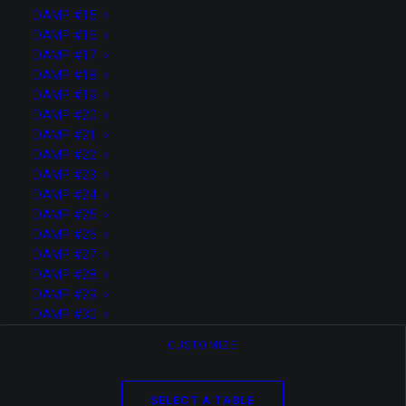
les Displays. Œuvre numérique à part entière, mais
DAMP #15
potentiellement traductible en différents formats
(sculptures, dessins, films d’animation…), chaque Display
DAMP #16
est unique et est composé par l’algorithme qui choisit et
DAMP #17
répartit aléatoirement plusieurs items sur une table
DAMP #18
préalablement générée. Une matière grumeleuse noire
recouvre et unifie les Display, tel des objets pétrifiés par
DAMP #19
des cendres volcaniques.
DAMP #20
DAMP #21
DAMP #22
DAMP #23
DAMP #24
DAMP #25
DAMP #26
DAMP #27
DAMP #28
DAMP #29
DAMP #30
CUSTOMIZE
SELECT A TABLE