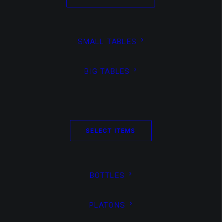
DAMP #30
132 x 103 x 109 cm / 8 items
SMALL TABLES
BIG TABLES
SELECT ITEMS
BOTTLES
DAMP #29
PLATONS
92 x 69 x 92 cm / 6 items